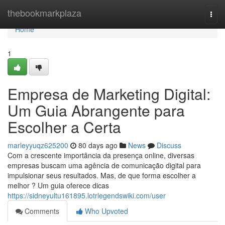
Home
thebookmarkplaza
Togg
navi
Home
1
Empresa de Marketing Digital:
Um Guia Abrangente para
Escolher a Certa
marleyyuqz625200
80 days ago
News
Discuss
Com a crescente importância da presença online, diversas
empresas buscam uma agência de comunicação digital para
impulsionar seus resultados. Mas, de que forma escolher a
melhor ? Um guia oferece dicas
https://sidneyultu161895.lotrlegendswiki.com/user
Comments
Who Upvoted