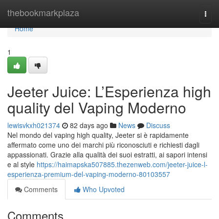
Home
thebookmarkplaza
Togg
navi
Home
1
Jeeter Juice: L’Esperienza high
quality del Vaping Moderno
lewisvkxh021374
82 days ago
News
Discuss
Nel mondo del vaping high quality, Jeeter si è rapidamente
affermato come uno dei marchi più riconosciuti e richiesti dagli
appassionati. Grazie alla qualità dei suoi estratti, ai sapori intensi
e al style
https://haimapska507885.thezenweb.com/jeeter-juice-l-
esperienza-premium-del-vaping-moderno-80103557
Comments
Who Upvoted
Comments