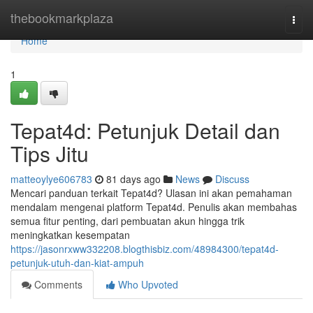
Home
thebookmarkplaza
Togg
navi
Home
1
Tepat4d: Petunjuk Detail dan
Tips Jitu
matteoylye606783
81 days ago
News
Discuss
Mencari panduan terkait Tepat4d? Ulasan ini akan pemahaman
mendalam mengenai platform Tepat4d. Penulis akan membahas
semua fitur penting, dari pembuatan akun hingga trik
meningkatkan kesempatan
https://jasonrxww332208.blogthisbiz.com/48984300/tepat4d-
petunjuk-utuh-dan-kiat-ampuh
Comments
Who Upvoted