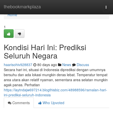
Home
thebookmarkplaza
Togg
navi
Home
1
Kondisi Hari Ini: Prediksi
Seluruh Negara
haarisohiv928837
80 days ago
News
Discuss
Secara hari ini, situasi di Indonesia diprediksi dengan umumnya
bersuhu dan ada lokasi mungkin deras lebat. Temperatur tempat
area utara akan relatif nyaman, sementara area selatan mungkin
agak panas. Perhatian
https://laytndajw697214.blogthisbiz.com/48988596/ramalan-hari-
ini-prediksi-seluruh-indonesia
Comments
Who Upvoted