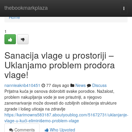
Home
thebookmarkplaza
Togg
navi
Home
1
Sanacija vlage u prostoriji –
Uklanjamo problem prodora
vlage!
nannieaknb410451
77 days ago
News
Discuss
Prijatna kuća je osnova dobrobiti svake porodice. Nažalost,
problem nakupljanja vode je sve prisutniji, a njegovo
zanemarivanje može dovesti do ozbiljnih oštećenja strukture
zgrade i lošeg uticaja na zdravlje
https://karimowns583187.aboutyoublog.com/51672731/uklanjanje-
vlage-u-kući-eliminišemo-problem-vlage
Comments
Who Upvoted