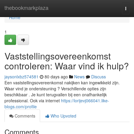
Home
thebookmarkplaza
Togg
navi
Home
1
Vaststellingsovereenkomst
controleren: Waar vind ik hulp?
jaysonlxbz574581
80 days ago
News
Discuss
Een vaststellingsovereenkomst nakijken kan ingewikkeld zijn.
Waar vind je ondersteuning ? Verschillende opties zijn
beschikbaar . Je kunt terugvallen bij een onafhankelijk
professional. Ook via internet
https://lorijevj066041.like-
blogs.com/profile
Comments
Who Upvoted
Comments