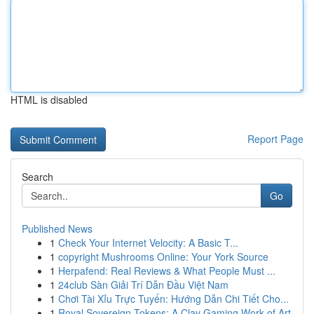
HTML is disabled
Report Page
Search
Go
Published News
1
Check Your Internet Velocity: A Basic T...
1
copyright Mushrooms Online: Your York Source
1
Herpafend: Real Reviews & What People Must ...
1
24club Sàn Giải Trí Dẫn Đầu Việt Nam
1
Chơi Tài Xỉu Trực Tuyến: Hướng Dẫn Chi Tiết Cho...
1
Royal Sovereign Tokens: A Clay Gaming Work of Art