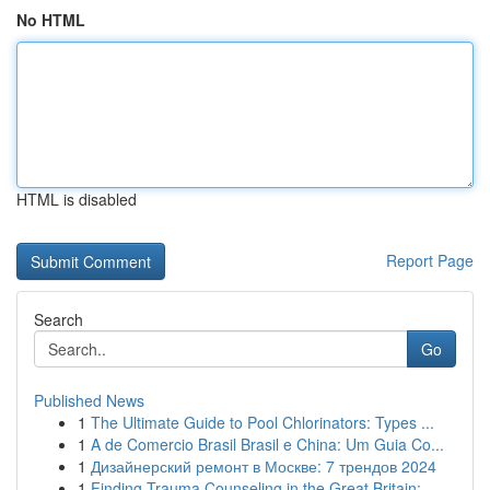
No HTML
HTML is disabled
Report Page
Search
Go
Published News
1
The Ultimate Guide to Pool Chlorinators: Types ...
1
A de Comercio Brasil Brasil e China: Um Guia Co...
1
Дизайнерский ремонт в Москве: 7 трендов 2024
1
Finding Trauma Counseling in the Great Britain:...