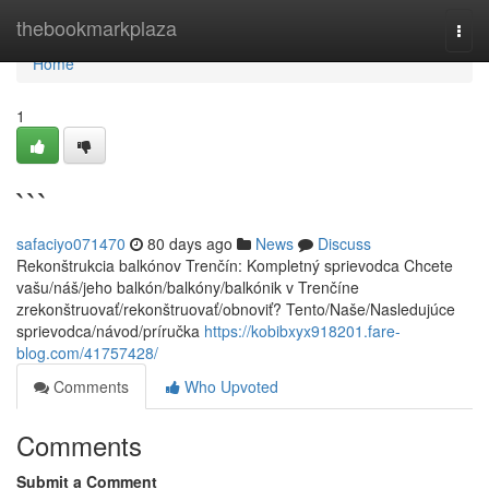
Home
thebookmarkplaza
Togg
navi
Home
1
```
safaciyo071470
80 days ago
News
Discuss
Rekonštrukcia balkónov Trenčín: Kompletný sprievodca Chcete
vašu/náš/jeho balkón/balkóny/balkónik v Trenčíne
zrekonštruovať/rekonštruovať/obnoviť? Tento/Naše/Nasledujúce
sprievodca/návod/príručka
https://kobibxyx918201.fare-
blog.com/41757428/
Comments
Who Upvoted
Comments
Submit a Comment