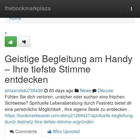
Home
thebookmarkplaza
Togg
navi
Home
1
Geistige Begleitung am Handy
– Ihre tiefste Stimme
entdecken
amaanzkdu739439
80 days ago
News
Discuss
Fühlen Sie dich verloren, unsicher oder suchen eine frischen
Sichtweise? Spirituelle Lebensberatung durch Festnetz bietet dir
eine persönliche Möglichkeit , Ihre eigene Seele zu entdecken .
https://bookmarkeasier.com/story21269427/spirituelle-begleitung-
durch-festnetz-ihre-tiefste-stimme-ergründen
Comments
Who Upvoted