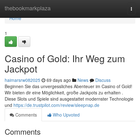
Home
thebookmarkplaza
Togg
navi
Home
1
Casino of Gold: Ihr Weg zum
Jackpot
haimarsrw082025
69 days ago
News
Discuss
Beginnen Sie das unvergessliches Abenteuer im Casino of Gold!
Wir bieten dir eine Möglichkeit, große Jackpots zu erhalten .
Diese Slots und Spiele sind ausgestattet modernster Technologie
und
https://de.trustpilot.com/review/sleepnap.de
Comments
Who Upvoted
Comments