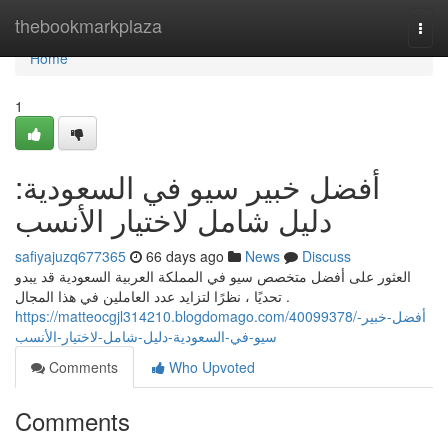
Home
thebookmarkplaza
Togg
navi
Home
1
أفضل خبير سيو في السعودية:
دليل شامل لاختيار الأنسب
safiyajuzq677365
66 days ago
News
Discuss
العثور على أفضل متخصص سيو في المملكة العربية السعودية قد يبدو
تحديًا ، نظرًا لتزايد عدد العاملين في هذا المجال .
https://matteocgjl314210.blogdomago.com/40099378/أفضل-خبير-
سيو-في-السعودية-دليل-شامل-لاختيار-الأنسب
Comments
Who Upvoted
Comments