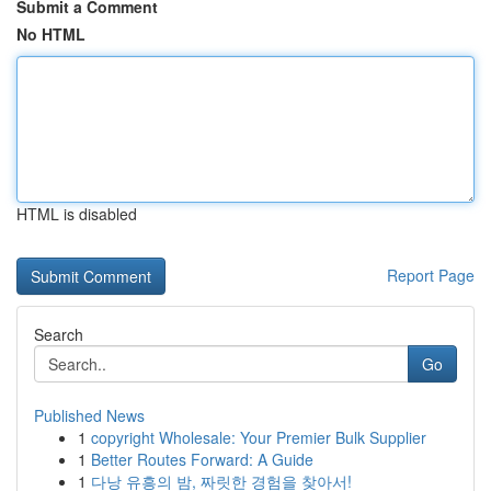
Submit a Comment
No HTML
HTML is disabled
Report Page
Search
Go
Published News
1
copyright Wholesale: Your Premier Bulk Supplier
1
Better Routes Forward: A Guide
1
다낭 유흥의 밤, 짜릿한 경험을 찾아서!