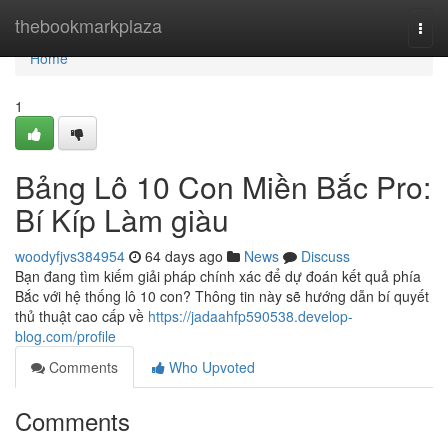
Home
thebookmarkplaza
Togg
navi
Home
1
Bảng Lô 10 Con Miền Bắc Pro:
Bí Kíp Làm giàu
woodyfjvs384954
64 days ago
News
Discuss
Bạn đang tìm kiếm giải pháp chính xác để dự đoán kết quả phía
Bắc với hệ thống lô 10 con? Thông tin này sẽ hướng dẫn bí quyết
thủ thuật cao cấp về
https://jadaahfp590538.develop-
blog.com/profile
Comments
Who Upvoted
Comments