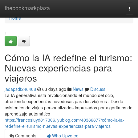
Home
thebookmarkplaza
Togg
navi
Home
1
Cómo la IA redefine el turismo:
Nuevas experiencias para
viajeros
jadapsdf246408
63 days ago
News
Discuss
La IA generativa está revolucionando el mundo del ocio,
ofreciendo experiencias novedosas para los viajeros . Desde
asistentes de viajes personalizados impulsados por algoritmos de
aprendizaje automático
https://francesluyd817306.iyublog.com/40366677/cómo-la-ia-
redefine-el-turismo-nuevas-experiencias-para-viajeros
Comments
Who Upvoted