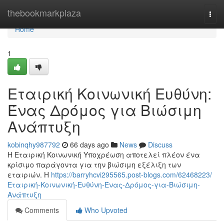
Home
thebookmarkplaza
Togg
navi
Home
1
Εταιρική Κοινωνική Ευθύνη:
Ένας Δρόμος για Βιώσιμη
Ανάπτυξη
kobinqhy987792
66 days ago
News
Discuss
Η Εταιρική Κοινωνική Υποχρέωση αποτελεί πλέον ένα
κρίσιμο παράγοντα για την βιώσιμη εξέλιξη των
εταιριών. Η
https://barryhcvi295565.post-blogs.com/62468223/
Εταιρική-Κοινωνική-Ευθύνη-Ένας-Δρόμος-για-Βιώσιμη-
Ανάπτυξη
Comments
Who Upvoted