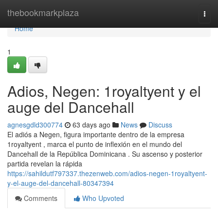
Home
thebookmarkplaza
Togg
navi
Home
1
Adios, Negen: 1royaltyent y el
auge del Dancehall
agnesgdld300774
63 days ago
News
Discuss
El adiós a Negen, figura importante dentro de la empresa
1royaltyent , marca el punto de inflexión en el mundo del
Dancehall de la República Dominicana . Su ascenso y posterior
partida revelan la rápida
https://sahildutf797337.thezenweb.com/adios-negen-1royaltyent-
y-el-auge-del-dancehall-80347394
Comments
Who Upvoted