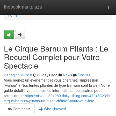
Home
thebookmarkplaza
Togg
navi
Home
1
Le Cirque Barnum Pliants : Le
Recueil Complet pour Votre
Spectacle
kianaqjnh647618
63 days ago
News
Discuss
Vous menez un événement et vous cherchez l'impression
"wahou" ? Nos tentes pliantes de type Barnum sont la clé ! Notre
guide détaillé vous toutes les informations nécessaires pour
sélectionner
https://oisiapnj801289.dailyhitblog.com/47248623/le-
cirque-barnum-pliants-un-guide-définitif-pour-votre-fête
Comments
Who Upvoted