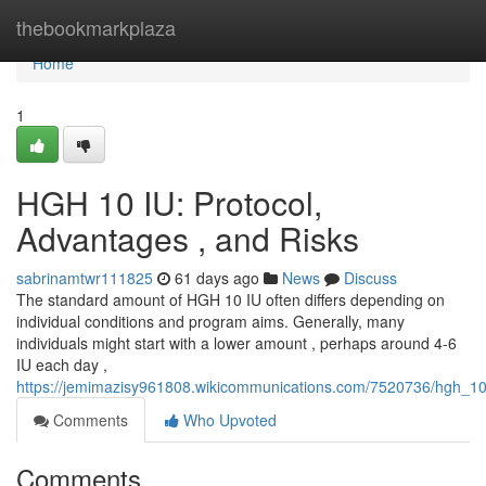
Home
thebookmarkplaza
Home
1
HGH 10 IU: Protocol,
Advantages , and Risks
sabrinamtwr111825
61 days ago
News
Discuss
The standard amount of HGH 10 IU often differs depending on
individual conditions and program aims. Generally, many
individuals might start with a lower amount , perhaps around 4-6
IU each day ,
https://jemimazisy961808.wikicommunications.com/7520736/hgh_10
Comments
Who Upvoted
Comments