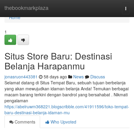
Home
thebookmarkplaza
Togg
navi
Home
1
Situs Store Baru: Destinasi
Belanja Harapanmu
jonasruon443381
58 days ago
News
Discuss
Selamat datang di Situs Tempat Baru, sebuah tujuan berbelanja
yang akan mewujudkan idaman belanja Anda! Temukan berbagai
macam barang terkini dengan bandrol yang bersahabat . Nikmati
pengalaman
https://abelruwm368221.blogscribble.com/41911596/toko-tempat-
baru-destinasi-belanja-idaman-mu
Comments
Who Upvoted