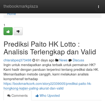
Home
thebookmarkplaza
Togg
navi
Home
1
Prediksi Paito HK Lotto :
Analisis Terlengkap dan Valid
chiarabpeq373498
61 days ago
News
Discuss
Ingin untuk mendapatkan angka terbaik untuk permainan HK?
Kami hadir dengan panduan terperinci tentang prediksi data HK.
Memanfaatkan metode canggih, kami melakukan analisis
komprehensif terhadap
https://bookmarkcork.com/story22339005/prediksi-paito-hk-
hongkong-kajian-paling-akurat-dan-valid
Comments
Who Upvoted