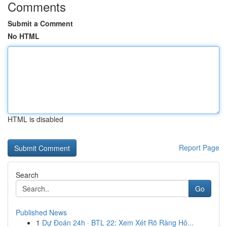
Comments
Submit a Comment
No HTML
HTML is disabled
Report Page
Search
Go
Published News
1
Dự Đoán 24h · BTL 22: Xem Xét Rõ Ràng Hô...