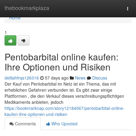
Home
thebookmarkplaza
Togg
navi
Home
1
Pentobarbital online kaufen:
Ihre Optionen und Risiken
delilahfrqs126316
57 days ago
News
Discuss
Der Kauf von Pentobarbital im Netz ist ein Thema, das mit
erheblichen Gefahren verbunden ist. Es gibt zwar einige
Plattformen , die den Verkauf dieses verschreibungspflichtigen
Medikaments anbieten, jedoch
https://bookmarknap.com/story12184067/pentobarbital-online-
kaufen-ihre-optionen-und-risiken
Comments
Who Upvoted