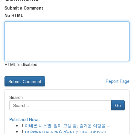
Submit a Comment
No HTML
HTML is disabled
Report Page
Search
Go
Published News
1
아네론 니스캡: 멀미 고생 끝, 즐거운 여행을 ...
1
חשפניות: המדריך המלא למצוא את המושלמת