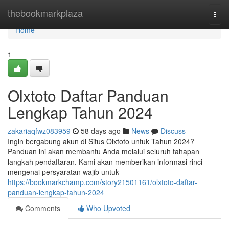
Home
thebookmarkplaza
Togg
navi
Home
1
Olxtoto Daftar Panduan
Lengkap Tahun 2024
zakariaqfwz083959
58 days ago
News
Discuss
Ingin bergabung akun di Situs Olxtoto untuk Tahun 2024?
Panduan ini akan membantu Anda melalui seluruh tahapan
langkah pendaftaran. Kami akan memberikan informasi rinci
mengenai persyaratan wajib untuk
https://bookmarkchamp.com/story21501161/olxtoto-daftar-
panduan-lengkap-tahun-2024
Comments
Who Upvoted