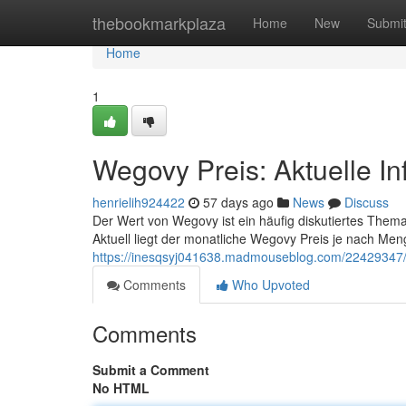
Home
thebookmarkplaza
Home
New
Submi
Home
1
Wegovy Preis: Aktuelle I
henrielih924422
57 days ago
News
Discuss
Der Wert von Wegovy ist ein häufig diskutiertes Thema , 
Aktuell liegt der monatliche Wegovy Preis je nach Me
https://inesqsyj041638.madmouseblog.com/22429347/w
Comments
Who Upvoted
Comments
Submit a Comment
No HTML