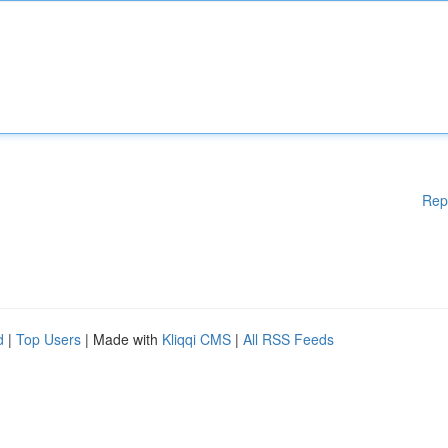
Rep
d
|
Top Users
| Made with
Kliqqi CMS
|
All RSS Feeds