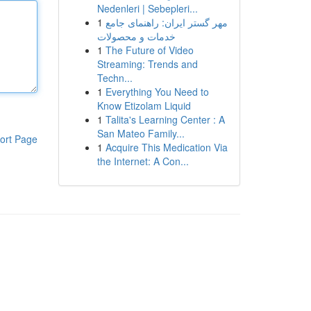
Nedenleri | Sebepleri...
1
مهر گستر ایران: راهنمای جامع
خدمات و محصولات
1
The Future of Video
Streaming: Trends and
Techn...
1
Everything You Need to
Know Etizolam Liquid
1
Talita's Learning Center : A
San Mateo Family...
ort Page
1
Acquire This Medication Via
the Internet: A Con...