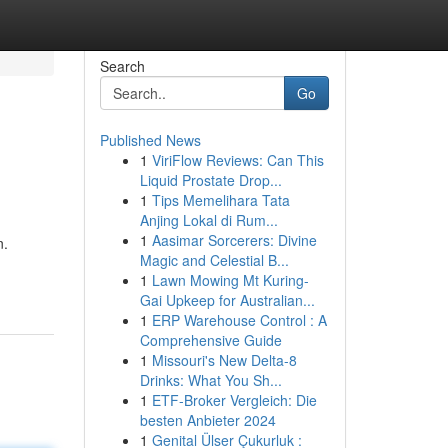
Search
Go
Published News
1
ViriFlow Reviews: Can This
Liquid Prostate Drop...
1
Tips Memelihara Tata
Anjing Lokal di Rum...
1
Aasimar Sorcerers: Divine
n.
Magic and Celestial B...
1
Lawn Mowing Mt Kuring-
Gai Upkeep for Australian...
1
ERP Warehouse Control : A
Comprehensive Guide
1
Missouri's New Delta-8
Drinks: What You Sh...
1
ETF-Broker Vergleich: Die
besten Anbieter 2024
1
Genital Ülser Çukurluk :