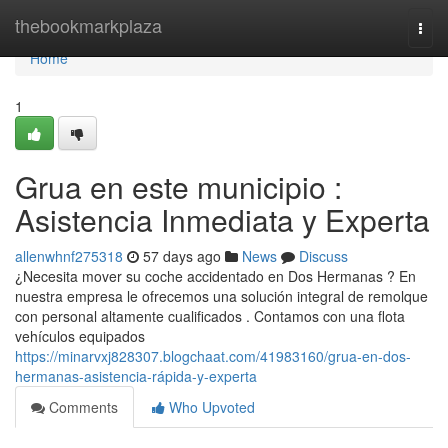
Home
thebookmarkplaza
Togg
navi
Home
1
Grua en este municipio :
Asistencia Inmediata y Experta
allenwhnf275318
57 days ago
News
Discuss
¿Necesita mover su coche accidentado en Dos Hermanas ? En
nuestra empresa le ofrecemos una solución integral de remolque
con personal altamente cualificados . Contamos con una flota
vehículos equipados
https://minarvxj828307.blogchaat.com/41983160/grua-en-dos-
hermanas-asistencia-rápida-y-experta
Comments
Who Upvoted