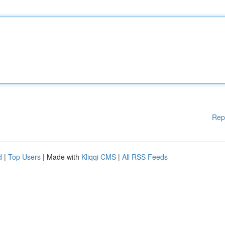
Rep
d
|
Top Users
| Made with
Kliqqi CMS
|
All RSS Feeds