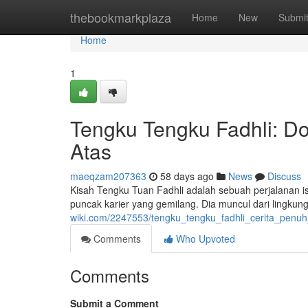
Home
thebookmarkplaza
Home
New
Submi
Home
1
Tengku Tengku Fadhli: Do
Atas
maeqzam207363
58 days ago
News
Discuss
Kisah Tengku Tuan Fadhli adalah sebuah perjalanan i
puncak karier yang gemilang. Dia muncul dari lingku
wiki.com/2247553/tengku_tengku_fadhli_cerita_penu
Comments
Who Upvoted
Comments
Submit a Comment