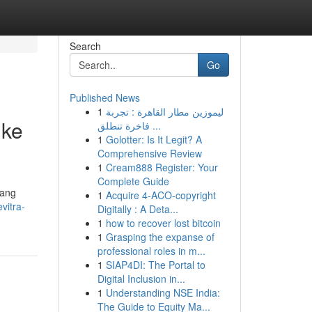
Search
Go
Published News
1
ليموزين مطار القاهرة : تجربة
 ke
فاخرة تنطلق ...
1
Golotter: Is It Legit? A
Comprehensive Review
1
Cream888 Register: Your
Complete Guide
lang
1
Acquire 4-ACO-copyright
vitra-
Digitally : A Deta...
1
how to recover lost bitcoin
1
Grasping the expanse of
professional roles in m...
1
SIAP4DI: The Portal to
Digital Inclusion in...
1
Understanding NSE India:
The Guide to Equity Ma...