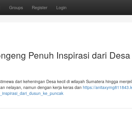
t
Groups
Register
Login
ngeng Penuh Inspirasi dari Desa
stimewa dari keheningan Desa kecil di wilayah Sumatera hingga menje
ngan nelayan, namun dengan kerja keras dan
https://anitaxymg811843.le
h_inspirasi_dari_dusun_ke_puncak