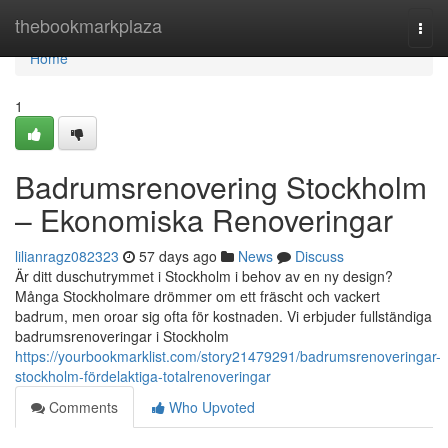
Home
thebookmarkplaza
Togg
navi
Home
1
Badrumsrenovering Stockholm
– Ekonomiska Renoveringar
lilianragz082323
57 days ago
News
Discuss
Är ditt duschutrymmet i Stockholm i behov av en ny design?
Många Stockholmare drömmer om ett fräscht och vackert
badrum, men oroar sig ofta för kostnaden. Vi erbjuder fullständiga
badrumsrenoveringar i Stockholm
https://yourbookmarklist.com/story21479291/badrumsrenoveringar-
stockholm-fördelaktiga-totalrenoveringar
Comments
Who Upvoted