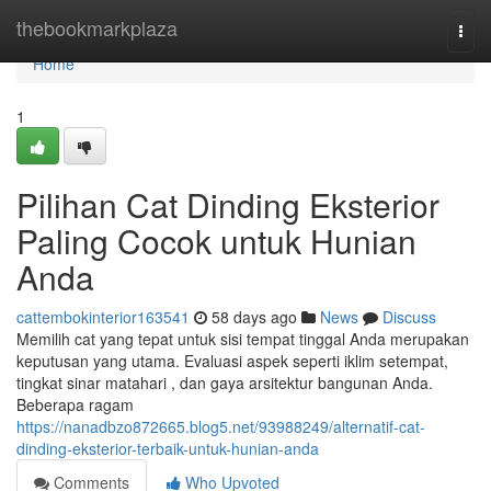
Home
thebookmarkplaza
Togg
navi
Home
1
Pilihan Cat Dinding Eksterior
Paling Cocok untuk Hunian
Anda
cattembokinterior163541
58 days ago
News
Discuss
Memilih cat yang tepat untuk sisi tempat tinggal Anda merupakan
keputusan yang utama. Evaluasi aspek seperti iklim setempat,
tingkat sinar matahari , dan gaya arsitektur bangunan Anda.
Beberapa ragam
https://nanadbzo872665.blog5.net/93988249/alternatif-cat-
dinding-eksterior-terbaik-untuk-hunian-anda
Comments
Who Upvoted