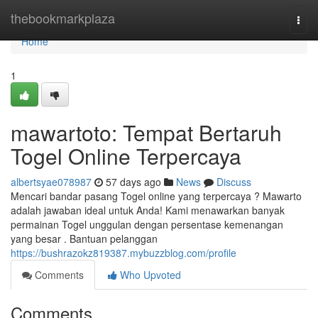
Home
thebookmarkplaza
Togg
navi
Home
1
mawartoto: Tempat Bertaruh
Togel Online Terpercaya
albertsyae078987
57 days ago
News
Discuss
Mencari bandar pasang Togel online yang terpercaya ? Mawarto
adalah jawaban ideal untuk Anda! Kami menawarkan banyak
permainan Togel unggulan dengan persentase kemenangan
yang besar . Bantuan pelanggan
https://bushrazokz819387.mybuzzblog.com/profile
Comments
Who Upvoted
Comments