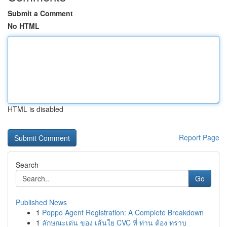
Submit a Comment
No HTML
HTML is disabled
Report Page
Search
Go
Published News
1
Poppo Agent Registration: A Complete Breakdown
1
ลักษณะเด่น ของ เส้นใย CVC ที่ ท่าน ต้อง ทราบ