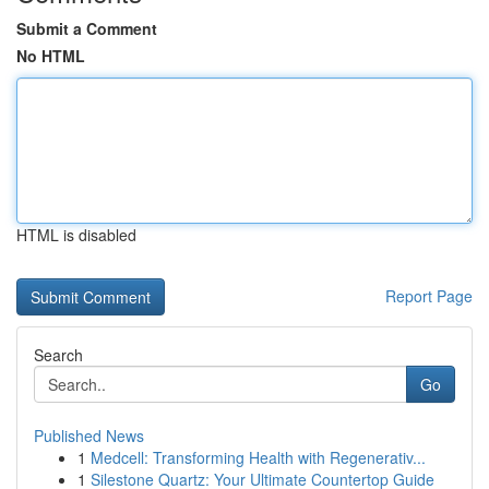
Submit a Comment
No HTML
HTML is disabled
Report Page
Search
Go
Published News
1
Medcell: Transforming Health with Regenerativ...
1
Silestone Quartz: Your Ultimate Countertop Guide