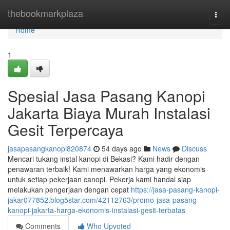
Home
thebookmarkplaza
Togg
navi
Home
1
Spesial Jasa Pasang Kanopi
Jakarta Biaya Murah Instalasi
Gesit Terpercaya
jasapasangkanopi820874
54 days ago
News
Discuss
Mencari tukang instal kanopi di Bekasi? Kami hadir dengan
penawaran terbaik! Kami menawarkan harga yang ekonomis
untuk setiap pekerjaan canopi. Pekerja kami handal siap
melakukan pengerjaan dengan cepat
https://jasa-pasang-kanopi-
jakar077852.blog5star.com/42112763/promo-jasa-pasang-
kanopi-jakarta-harga-ekonomis-instalasi-gesit-terbatas
Comments
Who Upvoted