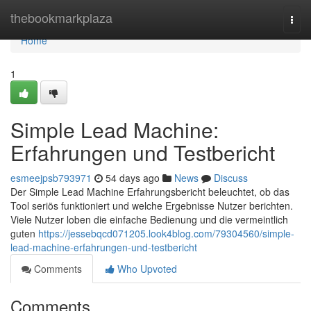
Home
thebookmarkplaza
Togg
navi
Home
1
Simple Lead Machine:
Erfahrungen und Testbericht
esmeejpsb793971
54 days ago
News
Discuss
Der Simple Lead Machine Erfahrungsbericht beleuchtet, ob das
Tool seriös funktioniert und welche Ergebnisse Nutzer berichten.
Viele Nutzer loben die einfache Bedienung und die vermeintlich
guten
https://jessebqcd071205.look4blog.com/79304560/simple-
lead-machine-erfahrungen-und-testbericht
Comments
Who Upvoted
Comments