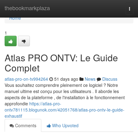
Home
thebookmarkplaza
Togg
navi
Home
1
Atlas PRO ONTV: Le Guide
Complet
atlas-pro-on-tv994264
51 days ago
News
Discuss
Vous souhaitez comprendre pleinement ce logiciel ? Notre
manuel ultime est conçu pour les utilisateurs . Il aborde les
aspects de la plateforme , de l'installation à le fonctionnement
approfondie
https://atlas-pro-
ontv781115.blogunok.com/42051768/atlas-pro-ontv-le-guide-
exhaustif
Comments
Who Upvoted