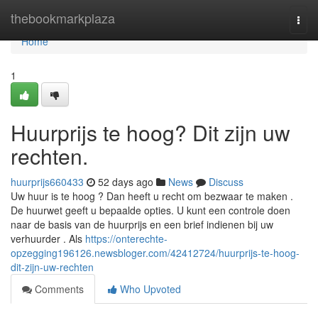
Home
thebookmarkplaza
Togg
navi
Home
1
Huurprijs te hoog? Dit zijn uw
rechten.
huurprijs660433
52 days ago
News
Discuss
Uw huur is te hoog ? Dan heeft u recht om bezwaar te maken .
De huurwet geeft u bepaalde opties. U kunt een controle doen
naar de basis van de huurprijs en een brief indienen bij uw
verhuurder . Als
https://onterechte-
opzegging196126.newsbloger.com/42412724/huurprijs-te-hoog-
dit-zijn-uw-rechten
Comments
Who Upvoted