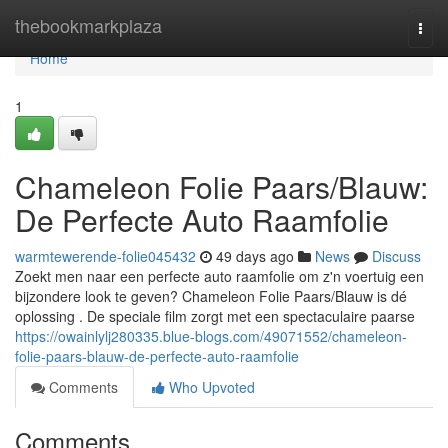
Home
thebookmarkplaza
Togg
navi
Home
1
Chameleon Folie Paars/Blauw:
De Perfecte Auto Raamfolie
warmtewerende-folie045432
49 days ago
News
Discuss
Zoekt men naar een perfecte auto raamfolie om z'n voertuig een
bijzondere look te geven? Chameleon Folie Paars/Blauw is dé
oplossing . De speciale film zorgt met een spectaculaire paarse
https://owainlylj280335.blue-blogs.com/49071552/chameleon-
folie-paars-blauw-de-perfecte-auto-raamfolie
Comments
Who Upvoted
Comments