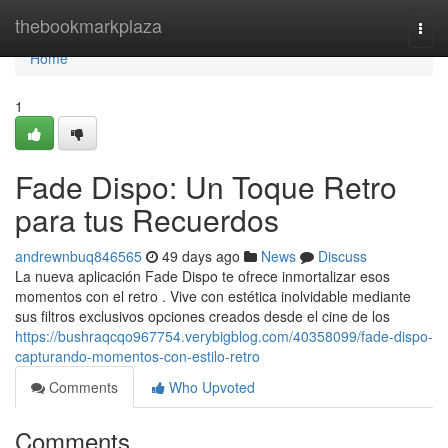
Home
thebookmarkplaza
Togg
navi
Home
1
Fade Dispo: Un Toque Retro
para tus Recuerdos
andrewnbuq846565
49 days ago
News
Discuss
La nueva aplicación Fade Dispo te ofrece inmortalizar esos
momentos con el retro . Vive con estética inolvidable mediante
sus filtros exclusivos opciones creados desde el cine de los
https://bushraqcqo967754.verybigblog.com/40358099/fade-dispo-
capturando-momentos-con-estilo-retro
Comments
Who Upvoted
Comments