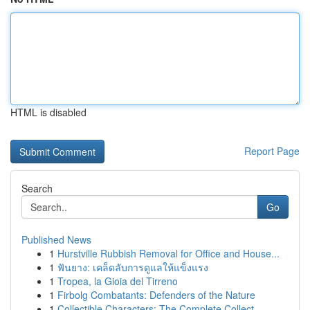
HTML is disabled
Report Page
Search
Go
Published News
1
Hurstville Rubbish Removal for Office and House...
1
ฟันยาง: เคล็ดลับการดูแลให้แข็งแรง
1
Tropea, la Gioia del Tirreno
1
Firbolg Combatants: Defenders of the Nature
1
Collectible Characters: The Complete Collect...