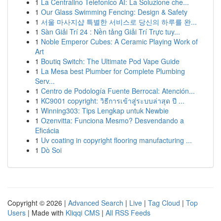
1
La Centralino Telefonico AI: La Soluzione che...
1
Our Glass Swimming Fencing: Design & Safety
1
서울 마사지샵 특별한 서비스로 당신의 하루를 완...
1
Sàn Giải Trí 24 : Nền tảng Giải Trí Trực tuy...
1
Noble Emperor Cubes: A Ceramic Playing Work of
Art
1
Boutiq Switch: The Ultimate Pod Vape Guide
1
La Mesa best Plumber for Complete Plumbing
Serv...
1
Centro de Podología Fuente Berrocal: Atención...
1
KC9001 copyright: วิธีการเข้าสู่ระบบล่าสุด ปี ...
1
Winning303: Tips Lengkap untuk Newbie
1
Ozenvitta: Funciona Mesmo? Desvendando a
Eficácia
1
Uv coating in copyright flooring manufacturing ...
1
Dò Soi
Copyright © 2026 |
Advanced Search
|
Live
|
Tag Cloud
|
Top
Users
| Made with
Kliqqi CMS
|
All RSS Feeds