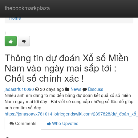
Home
thebookmarkplaza
Home
1
Thông tin dự đoán Xổ số Miền
Nam vào ngày mai sắp tới :
Chốt số chính xác !
jadastrf010090
30 days ago
News
Discuss
Nhiều anh em đang tò mò đến bảng dự đoán kết quả xổ số miền
Nam ngày mai tới đây . Bài viết sẽ cung cấp những số liệu để giúp
anh em tìm số đẹp .
https://jonasoavx781014.lotrlegendswiki.com/2397828/dự_đoán_
Comments
Who Upvoted