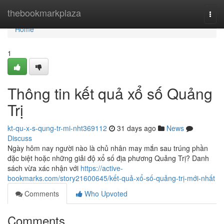
Home
thebookmarkplaza
Togg
navi
Home
1
Thông tin kết quả xổ số Quảng
Trị
kt-qu-x-s-qung-tr-mi-nht369112
31 days ago
News
Discuss
Ngày hôm nay người nào là chủ nhân may mắn sau trúng phần
đặc biệt hoặc những giải độ xổ số địa phương Quảng Trị? Danh
sách vừa xác nhận với
https://active-
bookmarks.com/story21600645/kết-quả-xổ-số-quảng-trị-mới-nhất
Comments
Who Upvoted
Comments