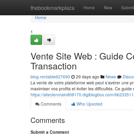
Home
thebookmarkplaza
Home
New
Submi
Home
1
Vente Site Web : Guide C
Transaction
blog-rentable627690
29 days ago
News
Discu
La vente de votre plateforme web peut s'avérer une p
maximiser vos profits et éviter les difficultés. Ce guid
https://siteclenmain808170.digiblogbox.com/66233511/
Comments
Who Upvoted
Comments
Submit a Comment