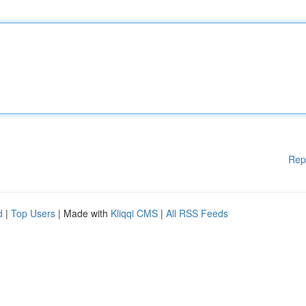
Rep
d
|
Top Users
| Made with
Kliqqi CMS
|
All RSS Feeds