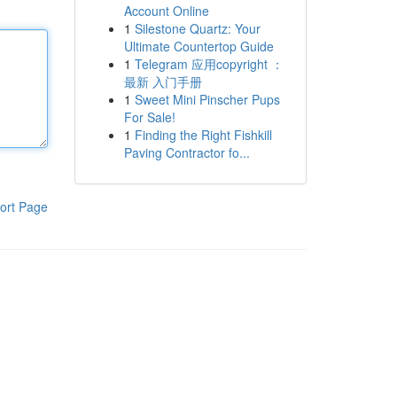
Account Online
1
Silestone Quartz: Your
Ultimate Countertop Guide
1
Telegram 应用copyright ：
最新 入门手册
1
Sweet Mini Pinscher Pups
For Sale!
1
Finding the Right Fishkill
Paving Contractor fo...
ort Page