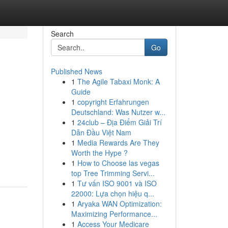
Search
Go
Published News
1
The Agile Tabaxi Monk: A
Guide
1
copyright Erfahrungen
Deutschland: Was Nutzer w...
1
24club – Địa Điểm Giải Trí
Dẫn Đầu Việt Nam
1
Media Rewards Are They
Worth the Hype ?
1
How to Choose las vegas
top Tree Trimming Servi...
1
Tư vấn ISO 9001 và ISO
22000: Lựa chọn hiệu q...
1
Aryaka WAN Optimization:
Maximizing Performance...
1
Access Your Medicare