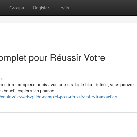
t
Groups
Register
Login
omplet pour Réussir Votre
ss
rocédure complexe, mais avec une stratégie bien définie, vous pouvez
e exhaustif explore les phases
vente-site-web-guide-complet-pour-réussir-votre-transaction