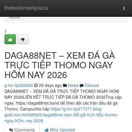
Home
thebookmarkplaza
Togg
navi
Home
1
DAGA88NET – XEM ĐÁ GÀ
TRỰC TIẾP THOMO NGAY
HÔM NAY 2026
g-trc-tip220402
29 days ago
News
Discuss
DAGA88NET – XEM ĐÁ GÀ TRỰC TIẾP THOMO NGAY HÔM
NAY 2026LIÊN KẾT TRỰC TIẾP ĐÁ GÀ THOMO 2026Truy cập
ngay: https://daga88net.bond để theo dõi các trận đấu đá gà
Thomo, Campuchia hấp
https://g-trc-tip277371.blog-
gold.com/60598565/daga88net-xem-ĐÁ-gÀ-trỰc-tiẾp-thomo-
ngay-hÔm-nay-2026
Comments
Who Upvoted