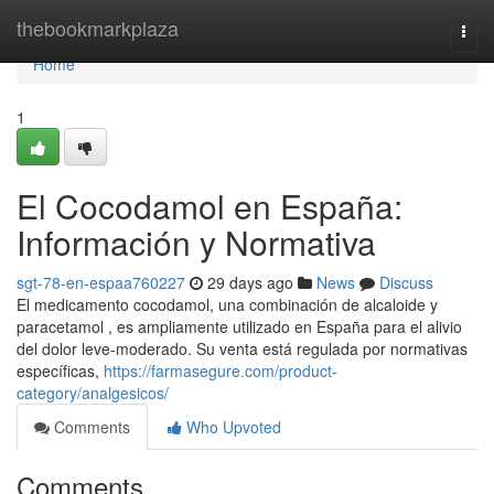
Home
thebookmarkplaza
Togg
navi
Home
1
El Cocodamol en España:
Información y Normativa
sgt-78-en-espaa760227
29 days ago
News
Discuss
El medicamento cocodamol, una combinación de alcaloide y
paracetamol , es ampliamente utilizado en España para el alivio
del dolor leve-moderado. Su venta está regulada por normativas
específicas,
https://farmasegure.com/product-
category/analgesicos/
Comments
Who Upvoted
Comments